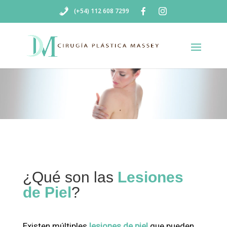
(+54) 112 608 7299
¿Qué son las
Lesiones
de Piel
?
Existen múltiples
lesiones de piel
que pueden