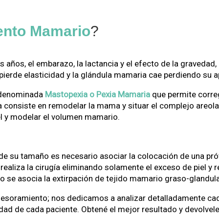
ento Mamario
?
los años, el embarazo, la lactancia y el efecto de la graved
ierde elasticidad y la glándula mamaria cae perdiendo su ap
a denominada
Mastopexia o Pexia Mamaria
que permite corregi
a consiste en remodelar la mama y situar el complejo areola
iel y modelar el volumen mamario.
de su tamaño es necesario asociar la colocación de una pr
ealiza la cirugía eliminando solamente el exceso de piel 
 se asocia la extirpación de tejido mamario graso-glandul
asesoramiento; nos dedicamos a analizar detalladamente cada
dad de cada paciente. Obtené el mejor resultado y devolvele