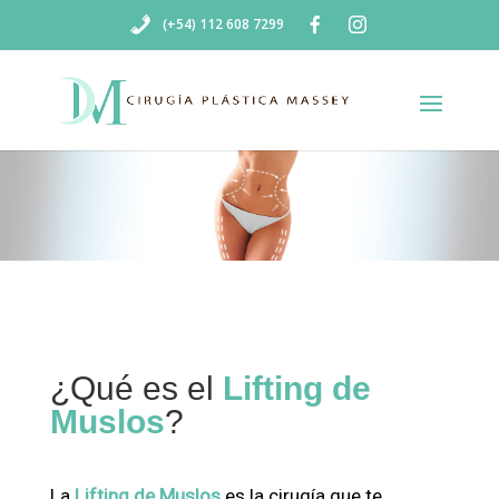
(+54) 112 608 7299
¿Qué es el
Lifting de
Muslos
?
La
Lifting de Muslos
es la cirugía que te